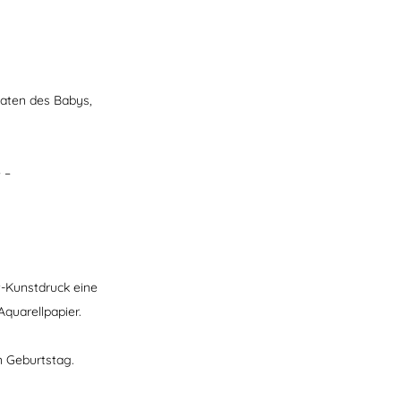
daten des Babys,
 –
t-Kunstdruck eine
Aquarellpapier.
n Geburtstag.