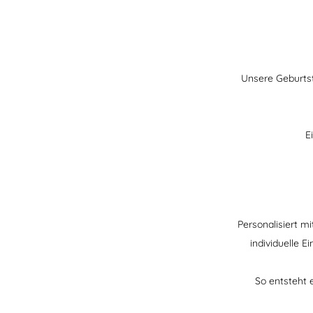
Unsere Geburtst
E
Personalisiert m
individuelle E
So entsteht 