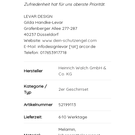
Zufriedenheit hat für uns oberste Priorität.
LEVAR DESIGN
Gilda Handke-Levar
Grafenberger Allee 277-287
40237 Düsseldorf
Website:
www.dein-schutzengel.com
E-Mail
: infodesignlevar [!at] arcor.de
Telefon: 017653917718
Heinrich Walch GmbH &
Hersteller
Co. KG
Kategorie /
2er Geschirrset
Typ
Artikelnummer
52199113
Lieferzeit:
6-10 Werktage
Melamin,