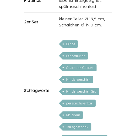
Material:
lebensmittelgeeignet,
spülmaschinenfest
kleiner Teller Ø 19,5 cm,
2er Set
Schälchen Ø 19,0 cm,
Dinos
Dinosaurier
Geschenk Geburt
Kindergeschirr
Schlagworte
Kindergeschirr Set
personalisierbar
Melamin
Taufgeschenk