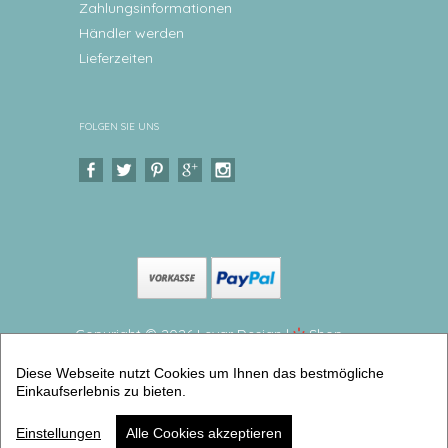
Zahlungsinformationen
Händler werden
Lieferzeiten
FOLGEN SIE UNS
Copyright © 2026 Levar Design |
Shop
erstellt mit VersaCommerce.
Diese Webseite nutzt Cookies um Ihnen das bestmögliche
Kindergeschirr, Kinderteller Dinosaurier Teller mit
Einkaufserlebnis zu bieten.
Namen aus Melamin, BPA frei (2er Geschirrset) |
Artikelnummer: 52199113
Einstellungen
Alle Cookies akzeptieren