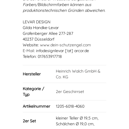
Farben/Bildschirmfarben können aus
produktionstechnischen Gründen abweichen.
LEVAR DESIGN
Gilda Handke-Levar
Grafenberger Allee 277-287
40237 Düsseldorf
Website:
www.dein-schutzengel.com
E-Mail
: infodesignlevar [!at] arcor.de
Telefon: 017653917718
Heinrich Walch GmbH &
Hersteller
Co. KG
Kategorie /
2er Geschirrset
Typ
Artikelnummer
1205-6018-4060
kleiner Teller Ø 19,5 cm,
2er Set
Schälchen Ø 19,0 cm,