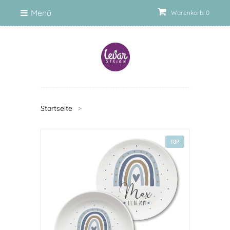
Menü
Warenkorb: 0
Startseite
>
TOP