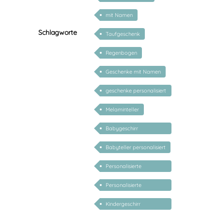
mit Namen
Schlagworte
Taufgeschenk
Regenbogen
Geschenke mit Namen
geschenke personalisiert
kinder
Melaminteller
Babygeschirr
personalisiert
Babyteller personalisiert
Personalisierte
Babygeschenke
Personalisierte
Geschenke für Kinder
Kindergeschirr
personalisiert mit