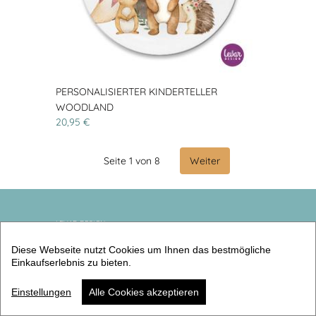
PERSONALISIERTER KINDERTELLER
WOODLAND
20,95 €
Seite 1 von 8
Weiter
LEVAR DESIGN
Diese Webseite nutzt Cookies um Ihnen das bestmögliche
Gilda Handke-Levar
Einkaufserlebnis zu bieten.
Grafenberger Allee 277-287
40237 Düsseldorf
Einstellungen
Alle Cookies akzeptieren
Deutschland
Telefon: 017653917718