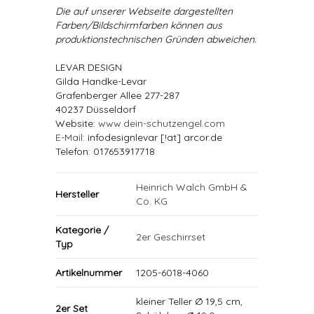
Die auf unserer Webseite dargestellten
Farben/Bildschirmfarben können aus
produktionstechnischen Gründen abweichen.
LEVAR DESIGN
Gilda Handke-Levar
Grafenberger Allee 277-287
40237 Düsseldorf
Website:
www.dein-schutzengel.com
E-Mail
: infodesignlevar [!at] arcor.de
Telefon: 017653917718
Heinrich Walch GmbH &
Hersteller
Co. KG
Kategorie /
2er Geschirrset
Typ
Artikelnummer
1205-6018-4060
kleiner Teller Ø 19,5 cm,
2er Set