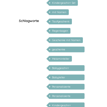
Kindergeschirr Set
mit Namen
Schlagworte
Taufgeschenk
Regenbogen
Geschenke mit Namen
geschenke
personalisiert kinder
Melaminteller
Babygeschirr
personalisiert
Babyteller
personalisiert
Personalisierte
Babygeschenke
Personalisierte
Geschenke für Kinder
Kindergeschirr