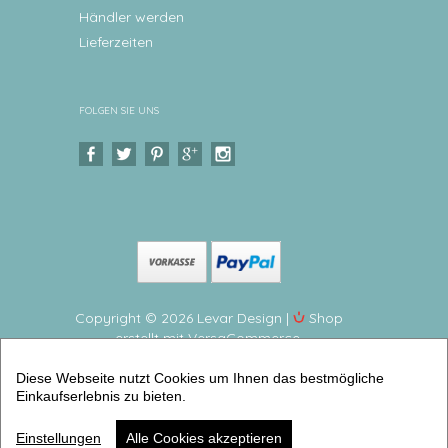
Händler werden
Lieferzeiten
FOLGEN SIE UNS
Copyright © 2026 Levar Design |
Shop
erstellt mit VersaCommerce.
Kindergeschirr personalisiert mit Namen -
Diese Webseite nutzt Cookies um Ihnen das bestmögliche
Regenbogen Kinderteller, Babyteller aus Melamin, 2
Einkaufserlebnis zu bieten.
teilig, BPA frei (2er Geschirrset) | Artikelnummer:
1205-6018-4060
Einstellungen
Alle Cookies akzeptieren