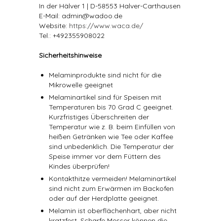
In der Hälver 1 | D-58553 Halver-Carthausen
E-Mail: admin@wadoo.de
Website:
https://www.waca.de/
Tel.: +492355908022
Sicherheitshinweise
Melaminprodukte sind nicht für die
Mikrowelle geeignet
Melaminartikel sind für Speisen mit
Temperaturen bis 70 Grad C geeignet.
Kurzfristiges Überschreiten der
Temperatur wie z. B. beim Einfüllen von
heißen Getränken wie Tee oder Kaffee
sind unbedenklich. Die Temperatur der
Speise immer vor dem Füttern des
Kindes überprüfen!
Kontakthitze vermeiden! Melaminartikel
sind nicht zum Erwärmen im Backofen
oder auf der Herdplatte geeignet.
Melamin ist oberflächenhart, aber nicht
kratzfest. Scharfe Messer können die