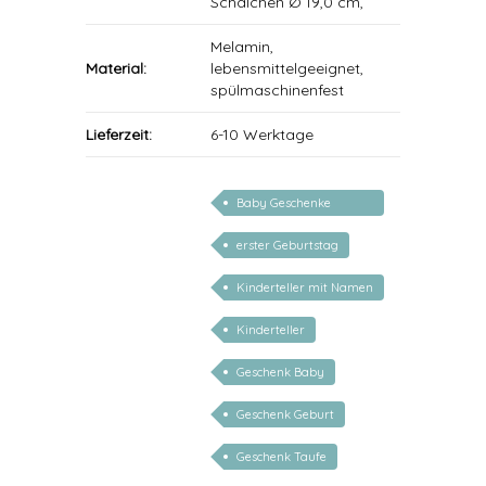
Schälchen Ø 19,0 cm,
Melamin,
Material:
lebensmittelgeeignet,
spülmaschinenfest
Lieferzeit:
6-10 Werktage
Baby Geschenke
personalisierbar
erster Geburtstag
Kinderteller mit Namen
personalisiert
Kinderteller
Geschenk Baby
Geschenk Geburt
Geschenk Taufe