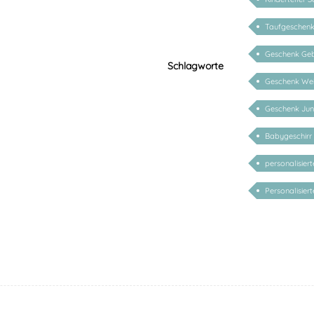
Taufgeschenk 
Geschenk Geb
Schlagworte
Geschenk We
Geschenk Ju
Babygeschirr
personalisier
Personalisier