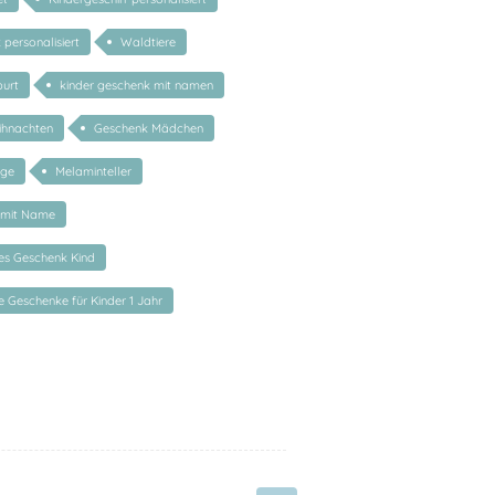
personalisiert
Waldtiere
urt
kinder geschenk mit namen
ihnachten
Geschenk Mädchen
nge
Melaminteller
 mit Name
tes Geschenk Kind
te Geschenke für Kinder 1 Jahr