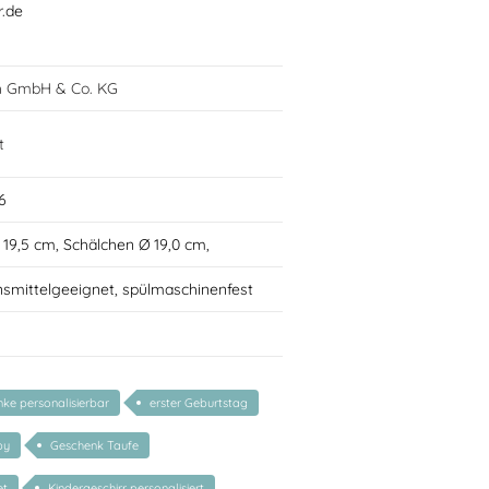
r.de
h GmbH & Co. KG
t
6
Ø 19,5 cm, Schälchen Ø 19,0 cm,
nsmittelgeeignet, spülmaschinenfest
ke personalisierbar
erster Geburtstag
by
Geschenk Taufe
et
Kindergeschirr personalisiert