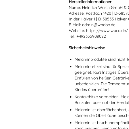
Herstellerinformationen
Name: Heinrich Walch GmbH & 
Adresse: Postfach 1420 | D-585
In der Hälver 1 | D-58553 Halver
E-Mail: admin@wadoo.de
Website:
https://www.waca.de/
Tel.: +492355908022
Sicherheitshinweise
Melaminprodukte sind nicht f
Melaminartikel sind für Spei
geeignet. Kurzfristiges Übers
Einfüllen von heißen Getränk
unbedenklich. Die Temperatu
Kindes überprüfen!
Kontakthitze vermeiden! Mel
Backofen oder auf der Herdpl
Melamin ist oberflächenhart, 
können die Oberfläche besch
Melamin ist bruchunempfindlic
kann brechen, wenn er fallen