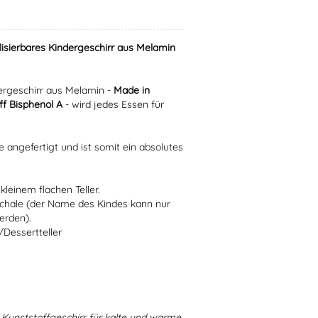
lisierbares Kindergeschirr aus Melamin
rgeschirr aus Melamin -
Made in
f Bisphenol A
- wird jedes Essen für
e angefertigt und ist somit ein absolutes
kleinem flachen Teller.
Schale (der Name des Kindes kann nur
erden).
/Dessertteller
Kunststoffgeschirr für kalte und warme