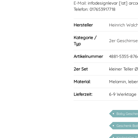
E-Mail
: infodesignlevar [!at] arco
Telefon: 017653917718
Hersteller
Heinrich Walc
Kategorie /
2er Geschirrse
Typ
Artikelnummer
4881-5355-876
2er Set
kleiner Teller 
Material:
Melamin, lebe
Lieferzeit:
6-9 Werktage
Baby Geschen
Geschenk Ba
Kinderteller S