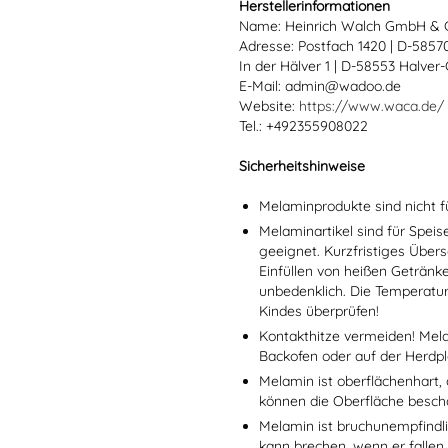
Herstellerinformationen
Name: Heinrich Walch GmbH & 
Adresse: Postfach 1420 | D-585
In der Hälver 1 | D-58553 Halver
E-Mail: admin@wadoo.de
Website:
https://www.waca.de/
Tel.: +492355908022
Sicherheitshinweise
Melaminprodukte sind nicht f
Melaminartikel sind für Spei
geeignet. Kurzfristiges Übers
Einfüllen von heißen Getränk
unbedenklich. Die Temperatu
Kindes überprüfen!
Kontakthitze vermeiden! Mel
Backofen oder auf der Herdpl
Melamin ist oberflächenhart, 
können die Oberfläche besch
Melamin ist bruchunempfindlic
kann brechen, wenn er fallen