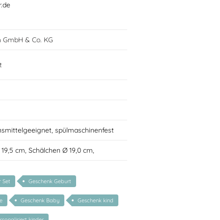
r.de
h GmbH & Co. KG
t
nsmittelgeeignet, spülmaschinenfest
Ø 19,5 cm, Schälchen Ø 19,0 cm,
r Set
Geschenk Geburt
e
Geschenk Baby
Geschenk kind
sonalisiert kinder