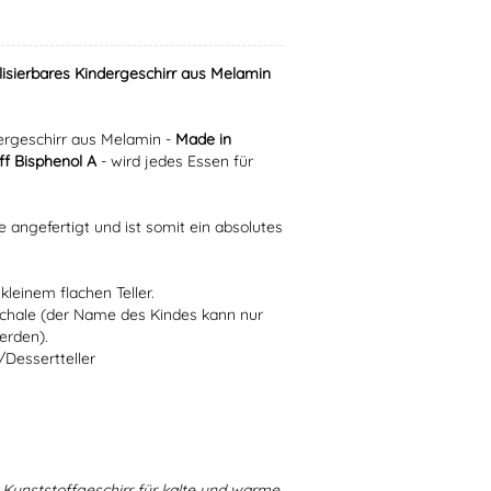
lisierbares Kindergeschirr aus Melamin
rgeschirr aus Melamin -
Made in
f Bisphenol A
- wird jedes Essen für
e angefertigt und ist somit ein absolutes
kleinem flachen Teller.
Schale (der Name des Kindes kann nur
erden).
/Dessertteller
Kunststoffgeschirr für kalte und warme