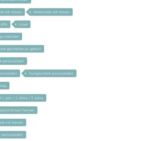
enk mit namen
Kinderteller mit namen
raffe
Löwe
nge mädchen
bare geschenke zur geburt
 personalisiert
sonalisiert
Taufgeschenk personalisiert
stag
 1 Jahr / 2 Jahre / 3 Jahre
 persönlichem Namen
enk mit Namen
 personalisiert