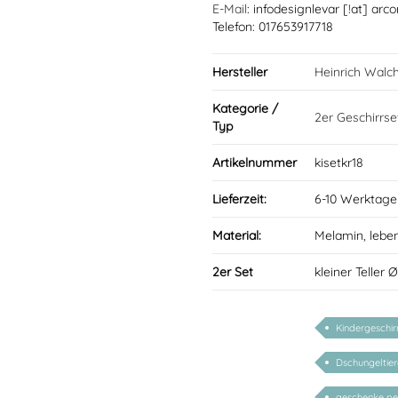
E-Mail
: infodesignlevar [!at] arco
Telefon: 017653917718
Hersteller
Heinrich Walc
Kategorie /
2er Geschirrse
Typ
Artikelnummer
kisetkr18
Lieferzeit:
6-10 Werktage
Material:
Melamin, lebe
2er Set
kleiner Teller 
Kindergeschir
Dschungeltier
geschenke per