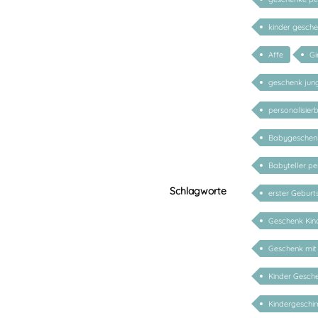
kinder gesch
Affe
Gi
geschenk ju
personalisier
Babygeschenk
Babyteller per
Schlagworte
erster Geburt
Geschenk Kind
Geschenk mit
Kinder Gesch
Kindergeschirr