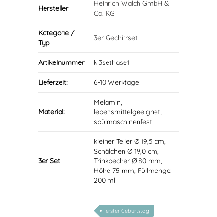
Heinrich Walch GmbH &
Hersteller
Co. KG
Kategorie /
3er Gechirrset
Typ
Artikelnummer
ki3sethase1
Lieferzeit:
6-10 Werktage
Melamin,
Material:
lebensmittelgeeignet,
spülmaschinenfest
kleiner Teller Ø 19,5 cm,
Schälchen Ø 19,0 cm,
3er Set
Trinkbecher Ø 80 mm,
Höhe 75 mm, Füllmenge:
200 ml
erster Geburtstag