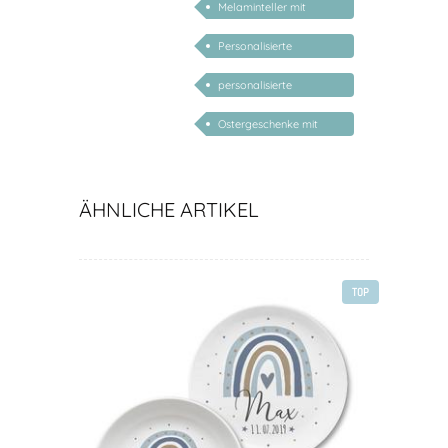
Melaminteller mit
Namen
Personalisierte
Geschenke für Kinder
personalisierte
Geschenke für Babys
Ostergeschenke mit
Namen personalisiert
ÄHNLICHE ARTIKEL
TOP