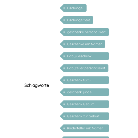
Dschungel
Dschungeltiere
geschenke personalisiert
kinder
Geschenke mit Namen
Baby Geschenk
personalisiert
Babyteller personalisiert
Geschenk für 1-
Schlagworte
jährige/2-jährige/3-
geschenk junge
jährige
mädchen
Geschenk Geburt
personalisiert Mädchen
Geschenk zur Geburt
Junge personalisiert
Kinderteller mit Namen
personalisiert