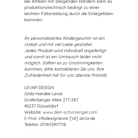
Bei Artikeln mit steigenden Rändern kann es
produktionstechnisch bedingt zu einer
leichten Faltenbildung durch die Einlegefolien
kommen.
Ihr personalisiertes Kindergeschirr ist ein
Unikat und mit viel Liebe gestaltet.
Jedes Produkt wird individuell angefertigt
und somit ist ein Umtausch leider nicht
möglich. Sollten es zu Unstimmigkeiten
kommen, bitte kontaktieren Sie uns. Ihre
Zufriedenheit hat für uns oberste Priorität.
LEVAR DESIGN
Gilda Handke-Levar
Grafenberger Allee 277-287
40237 Düsseldorf
Website:
www.dein-schutzengel.com
E-Mail
: infodesignlevar [!at] arcor.de
Telefon: 017653917718