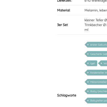
Lieferzeit:
6-10 Werktage
Material:
Melamin, lebe
kleiner Teller 
3er Set
Trinkbecher Ø
ml
erster Geburt
Geschenk Geb
Igel
Wa
Kinderteller 
Melaminteller
Baby Geschenk
Schlagworte
Babyteller per