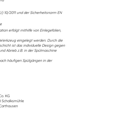
and
U) 10/2011 und der Sicherheitsnorm EN
ne
ion erfolgt mithilfe von Einlegefolien,
 Werkzeug eingelegt werden. Durch die
chicht ist das individuelle Design gegen
d Abrieb z.B. in der Spülmaschine
nach häufigen Spülgängen in der
Co. KG
70 Schalksmühle
-Carthausen