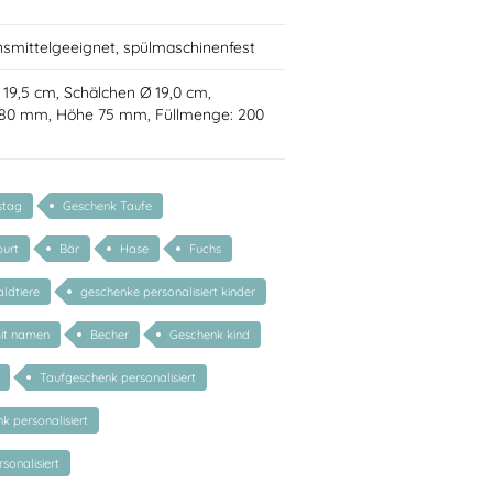
nsmittelgeeignet, spülmaschinenfest
Ø 19,5 cm, Schälchen Ø 19,0 cm,
 80 mm, Höhe 75 mm, Füllmenge: 200
stag
Geschenk Taufe
urt
Bär
Hase
Fuchs
ldtiere
geschenke personalisiert kinder
mit namen
Becher
Geschenk kind
Taufgeschenk personalisiert
 personalisiert
sonalisiert