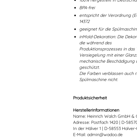
100% hergestellt in Deutschl
BPA-frei
entspricht der Verordnung (E
14372
geeignet für die Spülmaschi
inMold-Dekoration: Die Dekorat
die während des
Produktionsprozesses in das
Versiegelung mit einer Glanzs
mechanische Beschädigung un
geschützt.
Die Farben verblassen auch 
Spülmaschine nicht.
Produktsicherheit
Herstellerinformationen
Name: Heinrich Walch GmbH & 
Adresse: Postfach 1420 | D-585
In der Hälver 1 | D-58553 Halver
E-Mail: admin@wadoo.de