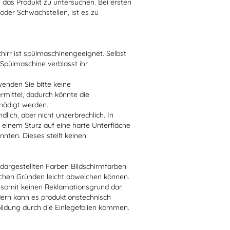
t das Produkt zu untersuchen. Bei ersten
der Schwachstellen, ist es zu
irr ist spülmaschinengeeignet. Selbst
 Spülmaschine verblasst ihr
enden Sie bitte keine
ittel, dadurch könnte die
hädigt werden.
lich, aber nicht unzerbrechlich. In
 einem Sturz auf eine harte Unterfläche
nten. Dieses stellt keinen
r dargestellten Farben Bildschirmfarben
schen Gründen leicht abweichen können.
 somit keinen Reklamationsgrund dar.
dern kann es produktionstechnisch
bildung durch die Einlegefolien kommen.