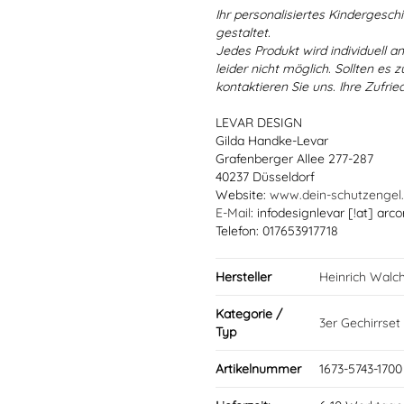
Ihr personalisiertes Kindergeschir
gestaltet.
Jedes Produkt wird individuell a
leider nicht möglich. Sollten es
kontaktieren Sie uns. Ihre Zufried
LEVAR DESIGN
Gilda Handke-Levar
Grafenberger Allee 277-287
40237 Düsseldorf
Website:
www.dein-schutzengel
E-Mail
: infodesignlevar [!at] arco
Telefon: 017653917718
Hersteller
Heinrich Walc
Kategorie /
3er Gechirrset
Typ
Artikelnummer
1673-5743-1700