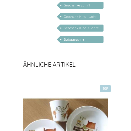
Taufgeschenk
Geschenke zum 1.
Geburtstag
Geschenk Kind 1 Jahr
Geschenk Kind 3 Jahre
personalisiert
Babygeschirr
personalisiert
ÄHNLICHE ARTIKEL
TOP