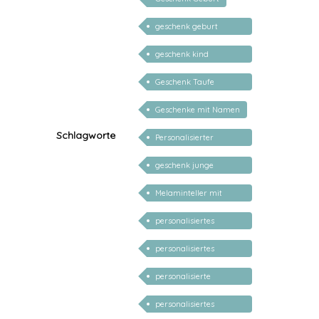
geschenk geburt
personalisiert
geschenk kind
personalisiert mädchen
Geschenk Taufe
personalisiert
Geschenke mit Namen
Schlagworte
Personalisierter
Babyteller
geschenk junge
mädchen
Melaminteller mit
Namen
personalisiertes
Babygeschenk
personalisiertes
Mädchen
Babygeschenk Junge
personalisierte
Geschenke Kind 1 Jahr
personalisiertes