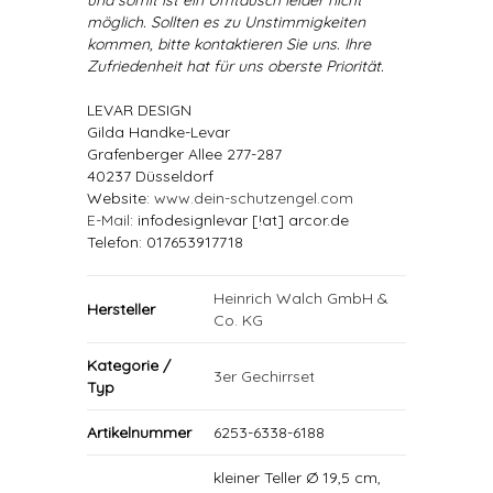
und somit ist ein Umtausch leider nicht
möglich. Sollten es zu Unstimmigkeiten
kommen, bitte kontaktieren Sie uns. Ihre
Zufriedenheit hat für uns oberste Priorität.
LEVAR DESIGN
Gilda Handke-Levar
Grafenberger Allee 277-287
40237 Düsseldorf
Website:
www.dein-schutzengel.com
E-Mail
: infodesignlevar [!at] arcor.de
Telefon: 017653917718
Heinrich Walch GmbH &
Hersteller
Co. KG
Kategorie /
3er Gechirrset
Typ
Artikelnummer
6253-6338-6188
kleiner Teller Ø 19,5 cm,