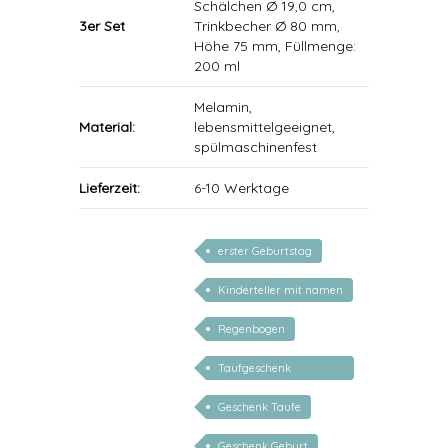
Schälchen Ø 19,0 cm,
3er Set
Trinkbecher Ø 80 mm,
Höhe 75 mm, Füllmenge:
200 ml
Melamin,
Material:
lebensmittelgeeignet,
spülmaschinenfest
Lieferzeit:
6-10 Werktage
erster Geburtstag
Kinderteller mit namen
Regenbogen
Taufgeschenk
personalisiert
Geschenk Taufe
Geschenk Geburt