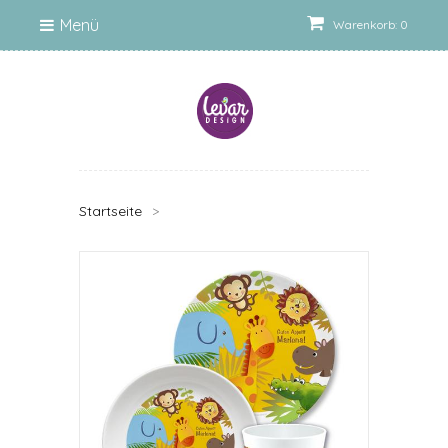
Menü
Warenkorb: 0
Startseite
>