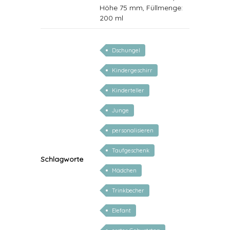
Höhe 75 mm, Füllmenge:
200 ml
Dschungel
Kindergeschirr
Kinderteller
Junge
personalisieren
Taufgeschenk
Schlagworte
Mädchen
Trinkbecher
Elefant