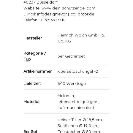
40237 Düsseldorf
Website:
www.dein-schutzengel.com
E-Mail
: infodesignlevar [!at] arcor.de
Telefon: 017653917718
Heinrich Walch GmbH &
Hersteller
Co. KG
Kategorie /
3er Gechirrset
Typ
Artikelnummer
ki3ersetdschungel -2
Lieferzeit:
6-10 Werktage
Melamin,
Material:
lebensmittelgeeignet,
spülmaschinenfest
kleiner Teller Ø 19,5 cm,
Schälchen Ø 19,0 cm,
3er Set
Trinkbecher Ø 80 mm,