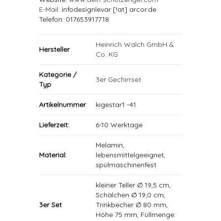
E-Mail
: infodesignlevar [!at] arcor.de
Telefon: 017653917718
Heinrich Walch GmbH &
Hersteller
Co. KG
Kategorie /
3er Gechirrset
Typ
Artikelnummer
kigestar1 -41
Lieferzeit:
6-10 Werktage
Melamin,
Material:
lebensmittelgeeignet,
spülmaschinenfest
kleiner Teller Ø 19,5 cm,
Schälchen Ø 19,0 cm,
3er Set
Trinkbecher Ø 80 mm,
Höhe 75 mm, Füllmenge: