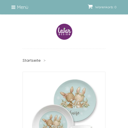
Menü
Warenkorb: 0
Startseite
>