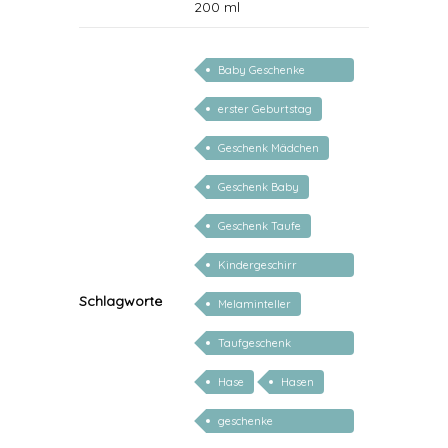
200 ml
Baby Geschenke
personalisierbar
erster Geburtstag
Geschenk Mädchen
Geschenk Baby
Geschenk Taufe
Kindergeschirr
personalisiert
Schlagworte
Melaminteller
Taufgeschenk
personalisiert
Hase
Hasen
geschenke
personalisiert kinder