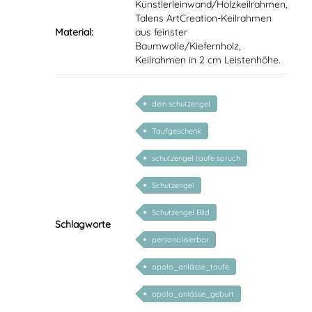
Künstlerleinwand/Holzkeilrahmen,
Talens ArtCreation-Keilrahmen
Material:
aus feinster
Baumwolle/Kiefernholz,
Keilrahmen in 2 cm Leistenhöhe.
dein schutzengel
Taufgeschenk
schutzengel taufe spruch
Schutzengel
Schutzengel Bild
Schlagworte
personalisierbar
opolo_anlässe_taufe
opolo_anlässe_geburt