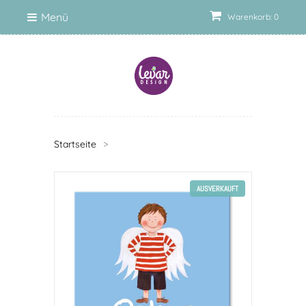
Menü
Warenkorb: 0
Startseite
>
AUSVERKAUFT