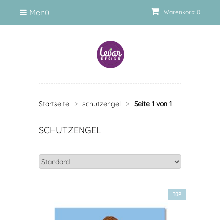
Menü
Warenkorb: 0
Startseite
>
schutzengel
>
Seite 1 von 1
SCHUTZENGEL
TOP