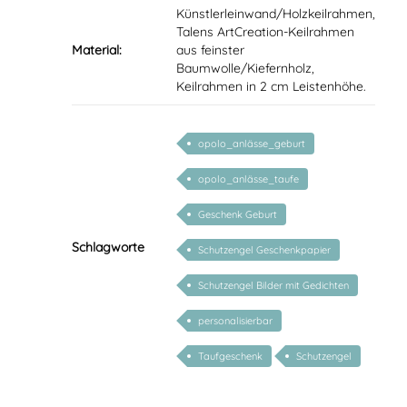
Künstlerleinwand/Holzkeilrahmen,
Talens ArtCreation-Keilrahmen
Material:
aus feinster
Baumwolle/Kiefernholz,
Keilrahmen in 2 cm Leistenhöhe.
opolo_anlässe_geburt
opolo_anlässe_taufe
Geschenk Geburt
Schlagworte
Schutzengel Geschenkpapier
Schutzengel Bilder mit Gedichten
personalisierbar
Taufgeschenk
Schutzengel