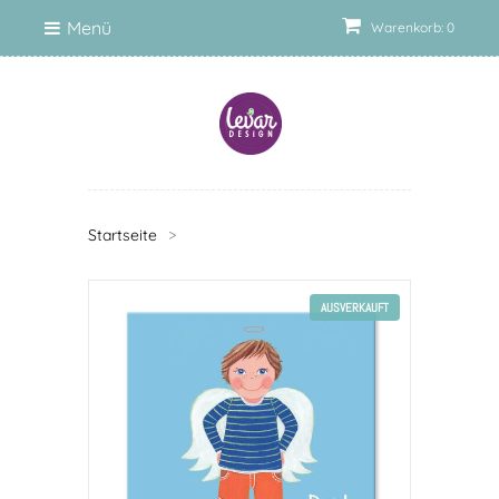
Menü
Warenkorb: 0
Startseite
>
AUSVERKAUFT