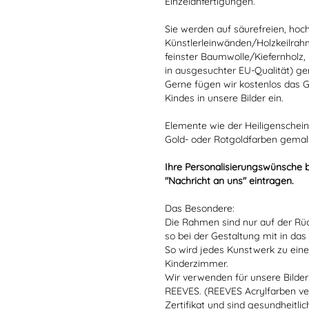
Einzelanfertigungen.
Sie werden auf säurefreien, hoc
Künstlerleinwänden/Holzkeilrah
feinster Baumwolle/Kiefernholz,
in ausgesuchter EU-Qualität) ge
Gerne fügen wir kostenlos das
Kindes in unsere Bilder ein.
Elemente wie der Heiligenschei
Gold- oder Rotgoldfarben gemal
Ihre Personalisierungswünsche b
"Nachricht an uns" eintragen.
Das Besondere:
Die Rahmen sind nur auf der Rüc
so bei der Gestaltung mit in da
So wird jedes Kunstwerk zu ein
Kinderzimmer.
Wir verwenden für unsere Bilder
REEVES. (REEVES Acrylfarben ve
Zertifikat und sind gesundheitlic