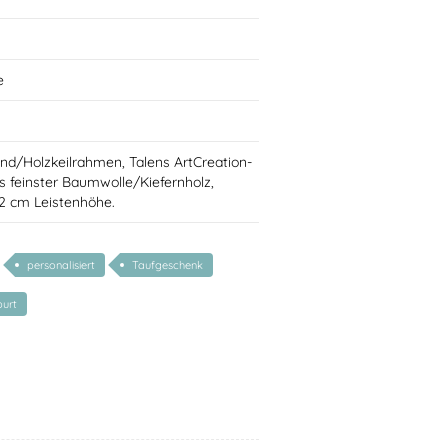
e
nd/Holzkeilrahmen, Talens ArtCreation-
 feinster Baumwolle/Kiefernholz,
 2 cm Leistenhöhe.
personalisiert
Taufgeschenk
urt