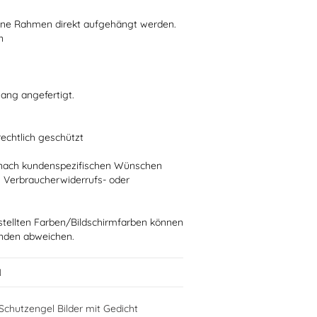
ohne Rahmen direkt aufgehängt werden.
n
ang angefertigt.
rechtlich geschützt
ie nach kundenspezifischen Wünschen
n Verbraucherwiderrufs- oder
stellten Farben/Bildschirmfarben können
ünden abweichen.
N
chutzengel Bilder mit Gedicht