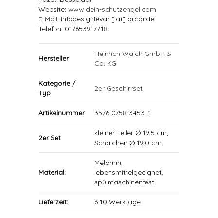
Website:
www.dein-schutzengel.com
E-Mail
: infodesignlevar [!at] arcor.de
Telefon: 017653917718
Heinrich Walch GmbH &
Hersteller
Co. KG
Kategorie /
2er Geschirrset
Typ
Artikelnummer
3576-0758-3453 -1
kleiner Teller Ø 19,5 cm,
2er Set
Schälchen Ø 19,0 cm,
Melamin,
Material:
lebensmittelgeeignet,
spülmaschinenfest
Lieferzeit:
6-10 Werktage