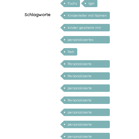
Fuchs
Igel
Schlagworte
Kinderteller mit Namen
personalisiert
kinder geschenk mit
namen
personalisiertes
Geschenk Baby
Reh
Personalisierte
Geschenke Geburt
Personalisierte
Taufe
Geschenke für Kinder
personalisierte
Geschenke für Baby
Personalisierte
Ostergeschenke
personalisierte
Geschenke Kind 1 Jahr
personalisierte
Geschenke Kind 2 Jahr
personalisierte