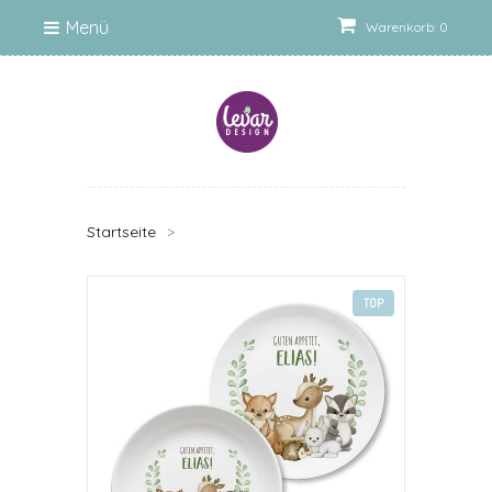
Menü
Warenkorb: 0
Startseite
>
TOP