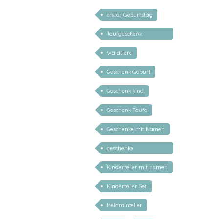
erster Geburtstag
Taufgeschenk
personalisiert
Waldtiere
Geschenk Geburt
Geschenk kind
Geschenk Taufe
Geschenke mit Namen
geschenke
personalisiert kinder
Kinderteller mit namen
Kinderteller Set
Melaminteller