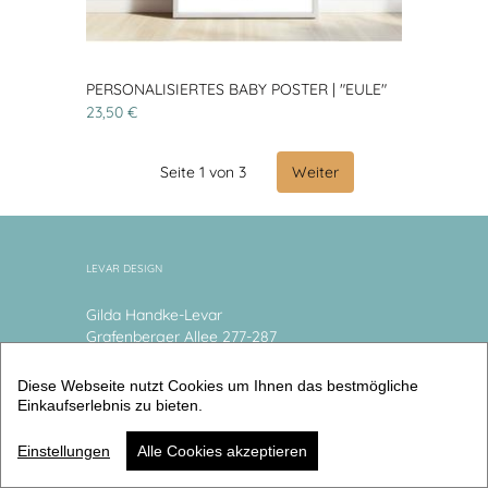
PERSONALISIERTES BABY POSTER | "EULE"
23,50 €
Seite 1 von 3
Weiter
LEVAR DESIGN
Gilda Handke-Levar
Grafenberger Allee 277-287
40237 Düsseldorf
Deutschland
Diese Webseite nutzt Cookies um Ihnen das bestmögliche
Telefon: 017653917718
Einkaufserlebnis zu bieten.
Email:
infodesignlevar@arcor.de
Einstellungen
Alle Cookies akzeptieren