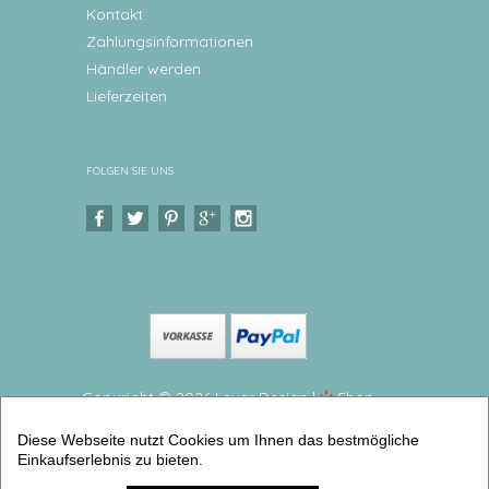
Kontakt
Zahlungsinformationen
Händler werden
Lieferzeiten
FOLGEN SIE UNS
Copyright © 2026 Levar Design |
Shop
erstellt mit VersaCommerce.
Diese Webseite nutzt Cookies um Ihnen das bestmögliche
Buchstabe - personalisierter Kinderteller
Einkaufserlebnis zu bieten.
Zauberhafter Melaminteller mit Namen (teller flach
groß) | Artikelnummer: kitellherz18 -1