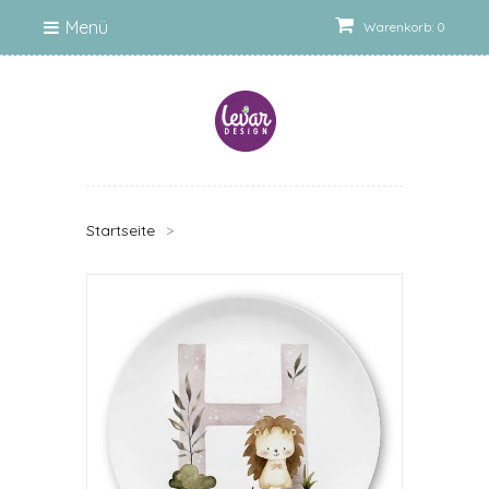
Menü
Warenkorb: 0
Startseite
>