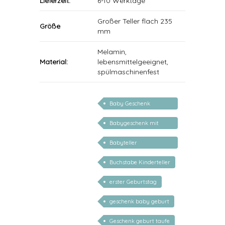
Lieferzeit:
6-10 Werktage
Großer Teller flach 235
Größe
mm
Melamin,
Material:
lebensmittelgeeignet,
spülmaschinenfest
Baby Geschenk
personalisiert
Babygeschenk mit
Name
Babyteller
personalisiert
Buchstabe Kinderteller
erster Geburtstag
geschenk baby geburt
Geschenk geburt taufe