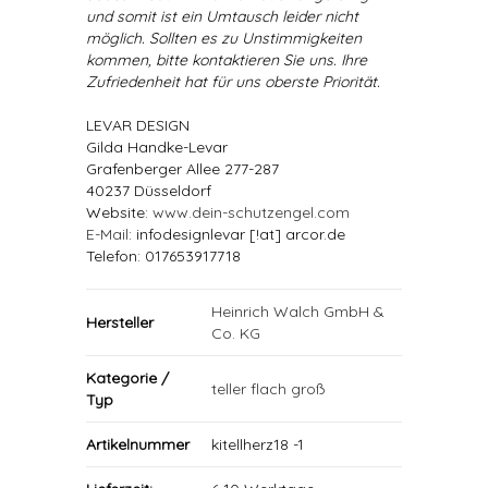
und somit ist ein Umtausch leider nicht
möglich. Sollten es zu Unstimmigkeiten
kommen, bitte kontaktieren Sie uns. Ihre
Zufriedenheit hat für uns oberste Priorität.
LEVAR DESIGN
Gilda Handke-Levar
Grafenberger Allee 277-287
40237 Düsseldorf
Website:
www.dein-schutzengel.com
E-Mail
: infodesignlevar [!at] arcor.de
Telefon: 017653917718
Heinrich Walch GmbH &
Hersteller
Co. KG
Kategorie /
teller flach groß
Typ
Artikelnummer
kitellherz18 -1