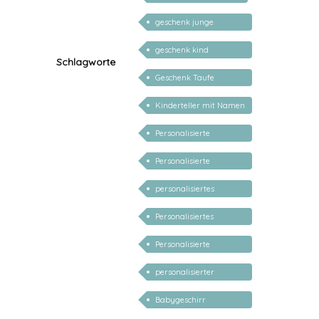
geschenk junge
mädchen
geschenk kind
Schlagworte
personalisiert
Geschenk Taufe
personalisiert
Kinderteller mit Namen
personalisiert
Personalisierte
Babygeschenke
Personalisierte
Geschenke für Kinder
personalisiertes
Taufgeschenk
Personalisiertes
Geschenk zur Geburt
Personalisierte
Geschenke Geburt
personalisierter
Taufe
Buchstaben Teller
Babygeschirr
personalisiert