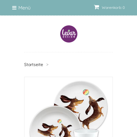
Menü
Warenkorb: 0
Startseite
>