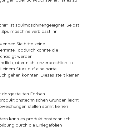
ungen oder Schwachstellen, ist es zu
hirr ist spülmaschinengeeignet. Selbst
 Spülmaschine verblasst ihr
wenden Sie bitte keine
mittel, dadurch könnte die
chädigt werden.
dlich, aber nicht unzerbrechlich. In
i einem Sturz auf eine harte
ch gehen könnten. Dieses stellt keinen
er dargestellten Farben
produktionstechnischen Gründen leicht
bweichungen stellen somit keinen
ndern kann es produktionstechnisch
bildung durch die Einlegefolien