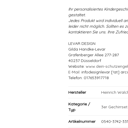
Ihr personalisiertes Kindergeschir
gestaltet.
Jedes Produkt wird individuell a
leider nicht möglich. Sollten es
kontaktieren Sie uns. Ihre Zufried
LEVAR DESIGN
Gilda Handke-Levar
Grafenberger Allee 277-287
40237 Düsseldorf
Website:
www.dein-schutzenge
E-Mail
: infodesignlevar [!at] arc
Telefon: 017653917718
Hersteller
Heinrich Wal
Kategorie /
3er Gechirrset
Typ
Artikelnummer
0540-3742-33