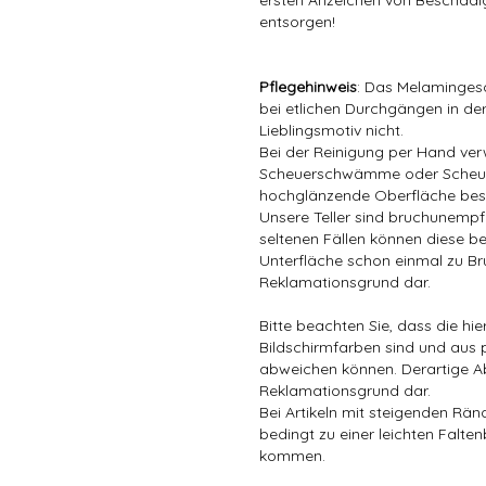
ersten Anzeichen von Beschädig
entsorgen!
Pflegehinweis
: Das Melamingesc
bei etlichen Durchgängen in der
Lieblingsmotiv nicht.
Bei der Reinigung per Hand ver
Scheuerschwämme oder Scheuer
hochglänzende Oberfläche bes
Unsere Teller sind bruchunempfin
seltenen Fällen können diese be
Unterfläche schon einmal zu Bru
Reklamationsgrund dar.
Bitte beachten Sie, dass die hi
Bildschirmfarben sind und aus 
abweichen können. Derartige A
Reklamationsgrund dar.
Bei Artikeln mit steigenden Rä
bedingt zu einer leichten Falten
kommen.