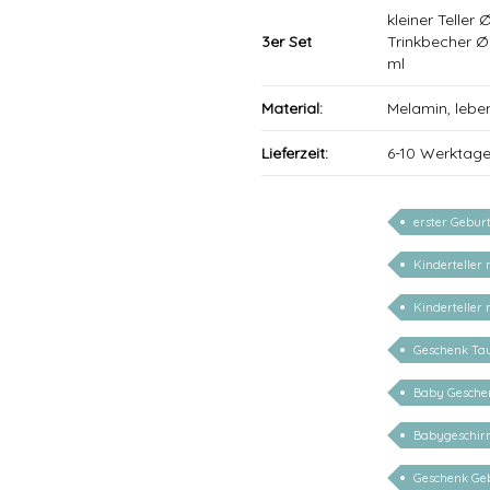
kleiner Teller
3er Set
Trinkbecher 
ml
Material:
Melamin, lebe
Lieferzeit:
6-10 Werktag
erster Gebur
Kinderteller
Kinderteller
Geschenk Ta
Baby Geschen
Babygeschirr
Geschenk Geb