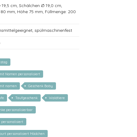
 Ø 19,5 cm, Schälchen Ø 19,0 cm,
Ø 80 mm, Höhe 75 mm, Füllmenge: 200
nsmittelgeeignet, spülmaschinenfest
e
tstag
 mit Namen personalisiert
 mit namen
Geschenk Baby
ufe
Taufgeschenk
Waldtiere
ke personalisierbar
 personalisiert
urt personalisiert Mädchen