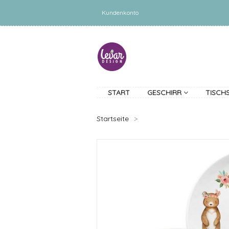
Kundenkonto
START
GESCHIRR
TISCH
Startseite
>