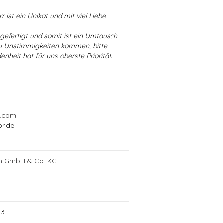
r ist ein Unikat und mit viel Liebe
ngefertigt und somit ist ein Umtausch
 zu Unstimmigkeiten kommen, bitte
enheit hat für uns oberste Priorität.
l.com
or.de
ch GmbH & Co. KG
13