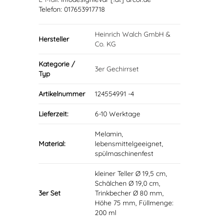
Telefon: 017653917718
Heinrich Walch GmbH &
Hersteller
Co. KG
Kategorie /
3er Gechirrset
Typ
Artikelnummer
124554991 -4
Lieferzeit:
6-10 Werktage
Melamin,
Material:
lebensmittelgeeignet,
spülmaschinenfest
kleiner Teller Ø 19,5 cm,
Schälchen Ø 19,0 cm,
3er Set
Trinkbecher Ø 80 mm,
Höhe 75 mm, Füllmenge:
200 ml