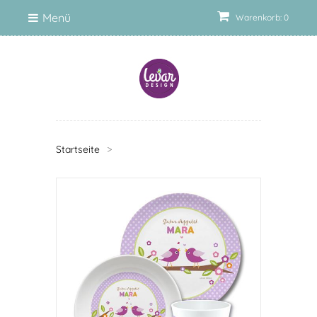
Menü
Warenkorb: 0
Startseite
>