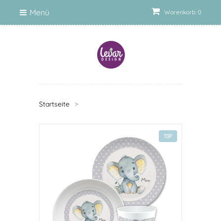
Menü
Warenkorb: 0
Startseite
>
TOP