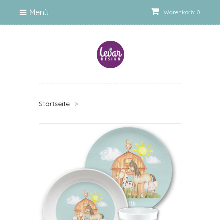
Menü
Warenkorb: 0
Startseite
>