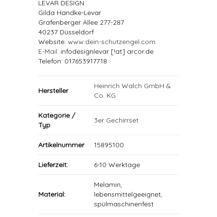
LEVAR DESIGN
Gilda Handke-Levar
Grafenberger Allee 277-287
40237 Düsseldorf
Website:
www.dein-schutzengel.com
E-Mail
: infodesignlevar [!at] arcor.de
Telefon: 017653917718
Heinrich Walch GmbH &
Hersteller
Co. KG
Kategorie /
3er Gechirrset
Typ
Artikelnummer
15895100
Lieferzeit:
6-10 Werktage
Melamin,
Material:
lebensmittelgeeignet,
spülmaschinenfest