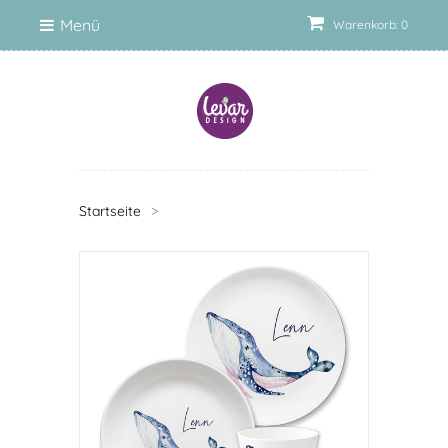
Menü
Warenkorb: 0
Startseite
>