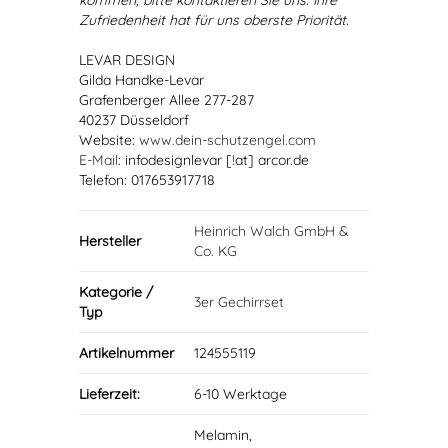
kommen, bitte kontaktieren Sie uns. Ihre
Zufriedenheit hat für uns oberste Priorität.
LEVAR DESIGN
Gilda Handke-Levar
Grafenberger Allee 277-287
40237 Düsseldorf
Website:
www.dein-schutzengel.com
E-Mail
: infodesignlevar [!at] arcor.de
Telefon: 017653917718
Heinrich Walch GmbH &
Hersteller
Co. KG
Kategorie /
3er Gechirrset
Typ
Artikelnummer
124555119
Lieferzeit:
6-10 Werktage
Melamin,