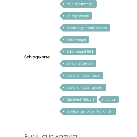
dein schutzengel
Taufgeschenk
schutzengel taufe spruch
Schutzengel
Schutzengel Bild
Schlagworte
personalisierbar
opolo_anlässe_taufe
opolo_anlässe_geburt
Geschenk Geburt
Junge
schutzengel bilder für kinder