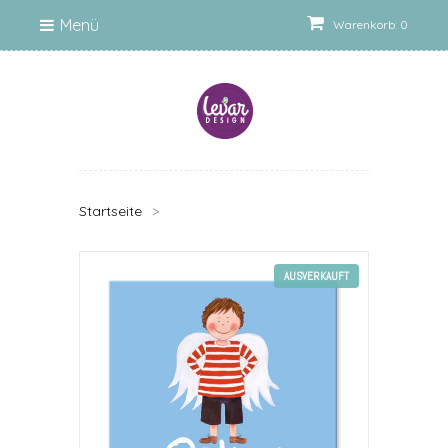
Menü
Warenkorb: 0
Startseite
>
AUSVERKAUFT