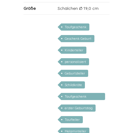
Größe
Schälchen Ø 19,0 cm
Taufgeschenk
Geschenk Geburt
Kinderteller
personalisiert
Geburtsteller
Schildkröte
Taufgeschenk
personalisiert
erster Geburtstag
Taufteller
Melaminteller