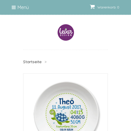
Menü
Warenkorb: 0
Startseite
>