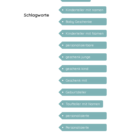
Kinderteller mit namen
Schlagworte
Baby Geschenke
personalisierbar
Kinderteller mit Namen
personalisiert
personalisierbare
geschenke zur geburt
geschenk junge
mädchen
geschenk kind
personalisiert
Geschenk mit
persönlichem Namen
Geburtsteller
personalisiert
Taufteller mit Namen
personalisierte
Geschenke für Baby
Personalisierte
Geschenke für Kinder