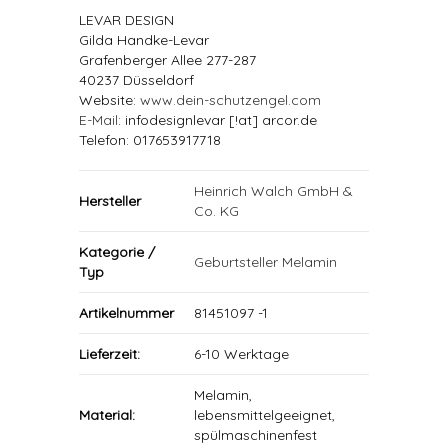
LEVAR DESIGN
Gilda Handke-Levar
Grafenberger Allee 277-287
40237 Düsseldorf
Website:
www.dein-schutzengel.com
E-Mail
: infodesignlevar [!at] arcor.de
Telefon: 017653917718
Heinrich Walch GmbH &
Hersteller
Co. KG
Kategorie /
Geburtsteller Melamin
Typ
Artikelnummer
81451097 -1
Lieferzeit:
6-10 Werktage
Melamin,
Material:
lebensmittelgeeignet,
spülmaschinenfest