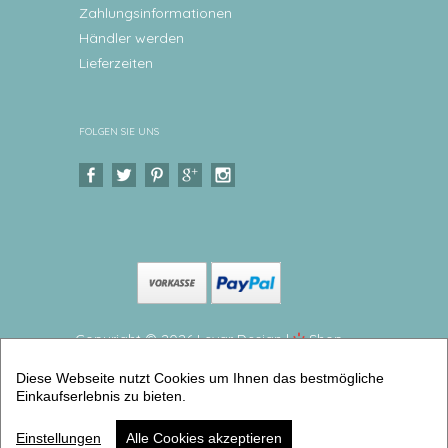
Zahlungsinformationen
Händler werden
Lieferzeiten
FOLGEN SIE UNS
Copyright © 2026 Levar Design |
Shop
erstellt mit VersaCommerce.
Diese Webseite nutzt Cookies um Ihnen das bestmögliche
Geburtsteller Taufteller Kinderteller Schildkröte
Einkaufserlebnis zu bieten.
Kinderteller mit Geburtsdaten aus Melamin BPA frei
(Geburtsteller Melamin) | Artikelnummer: 81451097 -1
Einstellungen
Alle Cookies akzeptieren