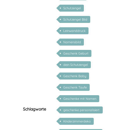
Schutzengel
Schutzengel Bild
Leinwanddruck
Namensbild
Geschenk Geburt
dein Schutzengel
Geschenk Baby
Geschenk Taufe
Geschenke mit Namen
Schlagworte
geschenke personalisiert
kinder
Kinderzimmerdeko