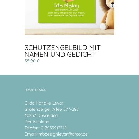
SCHUTZENGELBILD MIT
NAMEN UND GEDICHT
55,90 €
LEVAR DESIGN
Gilda Handke-Levar
Grafenberger Allee 277-287
40237 Düsseldorf
Deutschland
Telefon: 017653917718
Email:
infodesignlevar@arcor.de