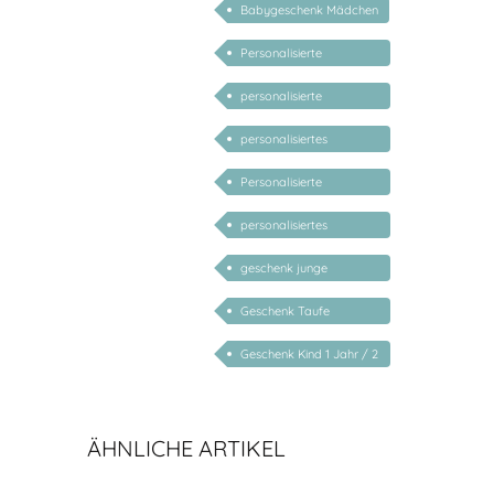
Babygeschenk Mädchen
Personalisierte
Babygeschenke
personalisierte
Geschenke für Baby
personalisiertes
Babygeschenk Junge
Personalisierte
Geschenke Geburt Taufe
personalisiertes
Schutzengelbild
geschenk junge
mädchen
Geschenk Taufe
personalisiert
Geschenk Kind 1 Jahr / 2
Jahre / 3 Jahre
ÄHNLICHE ARTIKEL