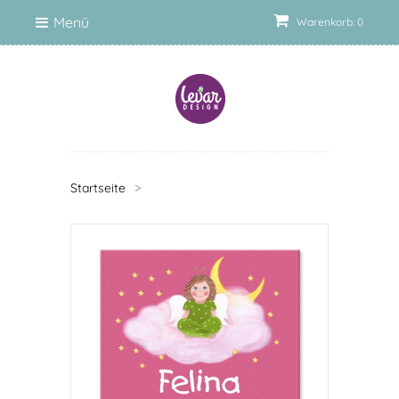
Menü
Warenkorb: 0
Startseite
>