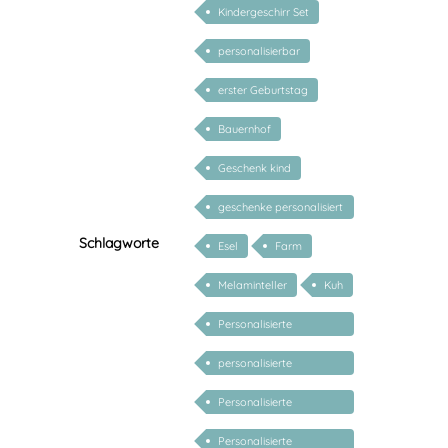
Kindergeschirr Set
personalisierbar
erster Geburtstag
Bauernhof
Geschenk kind
geschenke personalisiert
kinder
Schlagworte
Esel
Farm
Melaminteller
Kuh
Personalisierte
Babygeschenke
personalisierte
Geschenke für Baby
Personalisierte
Geschenke für Kinder
Personalisierte