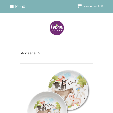
Menü
Warenkorb: 0
Startseite
>