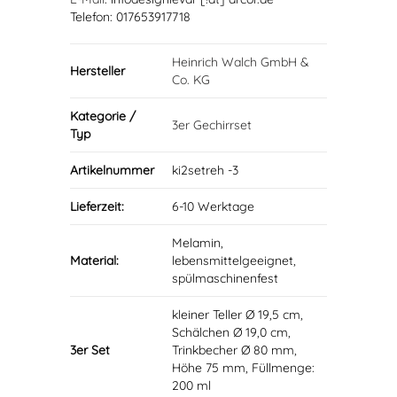
Telefon: 017653917718
Heinrich Walch GmbH &
Hersteller
Co. KG
Kategorie /
3er Gechirrset
Typ
Artikelnummer
ki2setreh -3
Lieferzeit:
6-10 Werktage
Melamin,
Material:
lebensmittelgeeignet,
spülmaschinenfest
kleiner Teller Ø 19,5 cm,
Schälchen Ø 19,0 cm,
3er Set
Trinkbecher Ø 80 mm,
Höhe 75 mm, Füllmenge:
200 ml