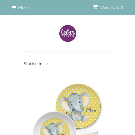
Menü
Warenkorb: 0
Startseite
>