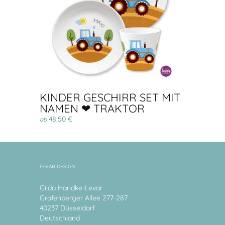
KINDER GESCHIRR SET MIT
NAMEN ❤ TRAKTOR
48,50 €
ab
LEVAR DESIGN
Gilda Handke-Levar
Grafenberger Allee 277-287
40237 Düsseldorf
Deutschland