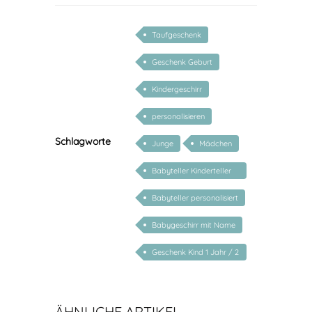
Taufgeschenk
Geschenk Geburt
Kindergeschirr
personalisieren
Schlagworte
Junge
Mädchen
Babyteller Kinderteller
Elefant
Babyteller personalisiert
Babygeschirr mit Name
Geschenk Kind 1 Jahr / 2
Jahre / 3 Jahre
ÄHNLICHE ARTIKEL