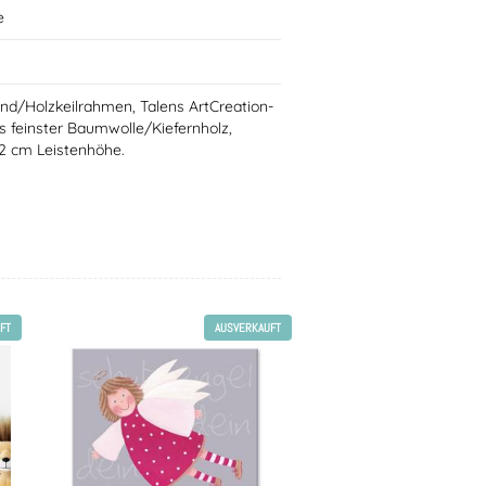
e
nd/Holzkeilrahmen, Talens ArtCreation-
 feinster Baumwolle/Kiefernholz,
 2 cm Leistenhöhe.
FT
AUSVERKAUFT