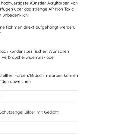
 hochwertigste Künstler-Acrylfarben von
rfügen über das strenge AP-Non Toxic
h unbedenklich.
ohne Rahmen direkt aufgehängt werden.
n
ie nach kundenspezifischen Wünschen
n Verbraucherwiderrufs- oder
stellten Farben/Bildschirmfarben können
ünden abweichen.
N
chutzengel Bilder mit Gedicht