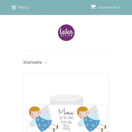
Menü
Warenkorb: 0
Startseite
>