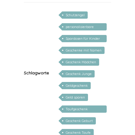
Schutzengel
personalisierbare
geschenke zur geburt
Spardosen für Kinder
personalisiert
Geschenke mit Namen
Geschenk Mädchen
Schlagworte
Geschenk Junge
Geldgeschenk
Geld sparen
Taufgeschenk
personalisiert
Geschenk Geburt
Geschenk Taufe