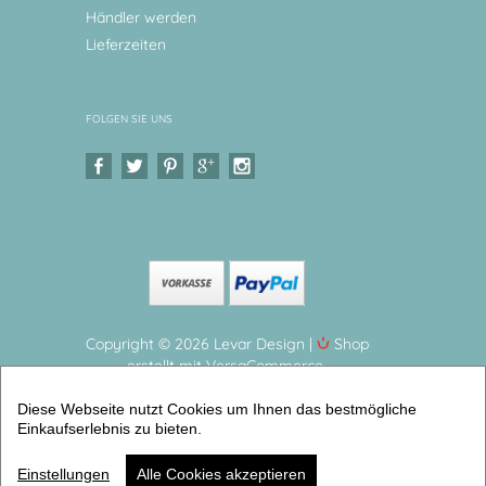
Händler werden
Lieferzeiten
FOLGEN SIE UNS
Copyright © 2026 Levar Design |
Shop
erstellt mit VersaCommerce.
Spardose dein Schutzengel personalisiert- zur Taufe,
Diese Webseite nutzt Cookies um Ihnen das bestmögliche
Geburt mit Namen personalisiert Keramikspardose
Einkaufserlebnis zu bieten.
für Kinder (Spardosen für Kinder personalisiert) |
Artikelnummer: 0643-3574-8458 -2
Einstellungen
Alle Cookies akzeptieren