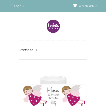
Menü
Warenkorb: 0
Startseite
>