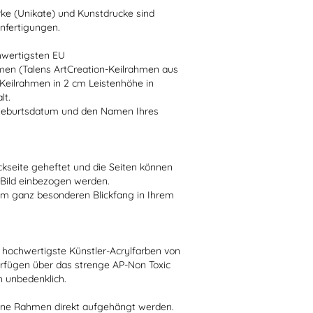
e (Unikate) und Kunstdrucke sind
anfertigungen.
hwertigsten EU
men (Talens ArtCreation-Keilrahmen aus
 Keilrahmen in 2 cm Leistenhöhe in
lt.
 Geburtsdatum und den Namen Ihres
kseite geheftet und die Seiten können
s Bild einbezogen werden.
em ganz besonderen Blickfang in Ihrem
 hochwertigste Künstler-Acrylfarben von
rfügen über das strenge AP-Non Toxic
h unbedenklich.
ohne Rahmen direkt aufgehängt werden.