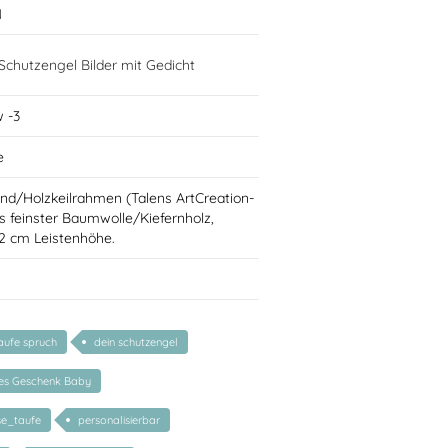
N
chutzengel Bilder mit Gedicht
 -3
e
nd/Holzkeilrahmen (Talens ArtCreation-
 feinster Baumwolle/Kiefernholz,
 2 cm Leistenhöhe.
aufe spruch
dein schutzengel
tes Geschenk Baby
se_taufe
personalisierbar