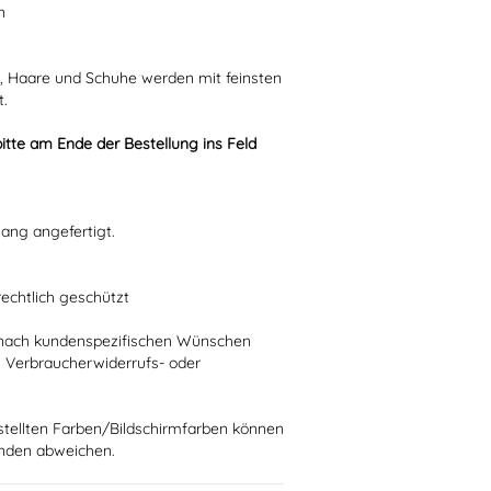
n
n, Haare und Schuhe werden mit feinsten
t.
itte am Ende der Bestellung ins Feld
ang angefertigt.
rechtlich geschützt
ie nach kundenspezifischen Wünschen
n Verbraucherwiderrufs- oder
stellten Farben/Bildschirmfarben können
ünden abweichen.