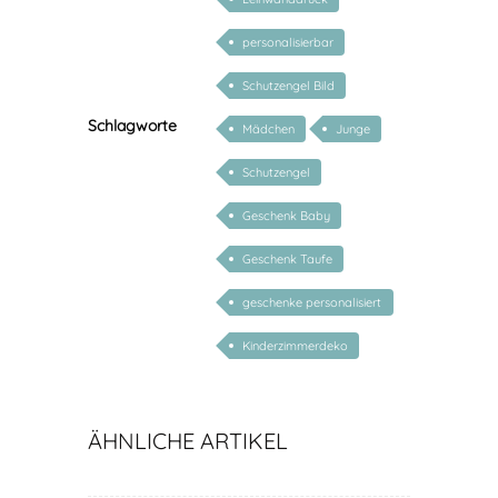
personalisierbar
Schutzengel Bild
Schlagworte
Mädchen
Junge
Schutzengel
Geschenk Baby
Geschenk Taufe
geschenke personalisiert
kinder
Kinderzimmerdeko
ÄHNLICHE ARTIKEL