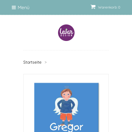
Menü
Warenkorb: 0
Startseite
>