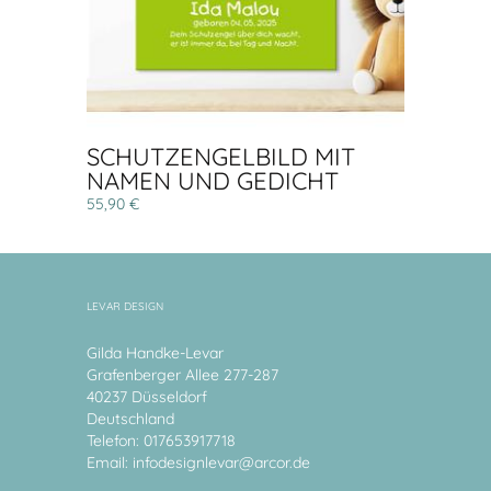
SCHUTZENGELBILD MIT
NAMEN UND GEDICHT
55,90 €
LEVAR DESIGN
Gilda Handke-Levar
Grafenberger Allee 277-287
40237 Düsseldorf
Deutschland
Telefon: 017653917718
Email:
infodesignlevar@arcor.de