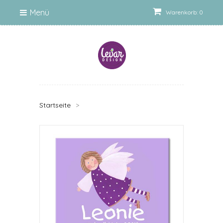
Menü
Warenkorb: 0
Startseite
>