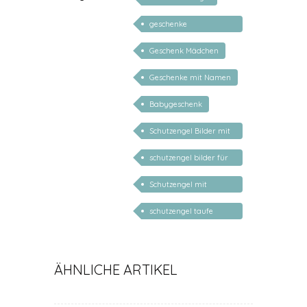
geschenke
personalisiert kinder
Geschenk Mädchen
Geschenke mit Namen
Babygeschenk
Schutzengel Bilder mit
Gedichten
schutzengel bilder für
kinder
Schutzengel mit
Geburtsdatum
schutzengel taufe
spruch
ÄHNLICHE ARTIKEL