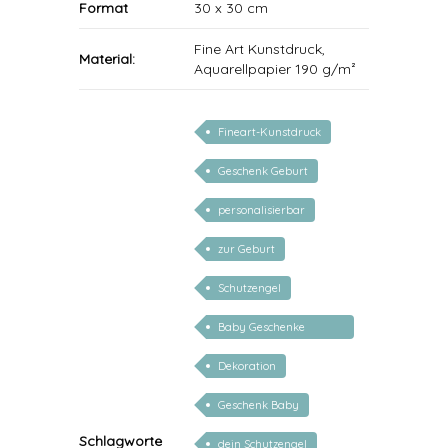
Format
30 x 30 cm
Fine Art Kunstdruck,
Material:
Aquarellpapier 190 g/m²
Fineart-Kunstdruck
Geschenk Geburt
personalisierbar
zur Geburt
Schutzengel
Baby Geschenke
personalisierbar
Dekoration
Geschenk Baby
Schlagworte
dein Schutzengel