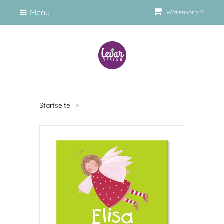
Menü
Warenkorb: 0
Startseite
>