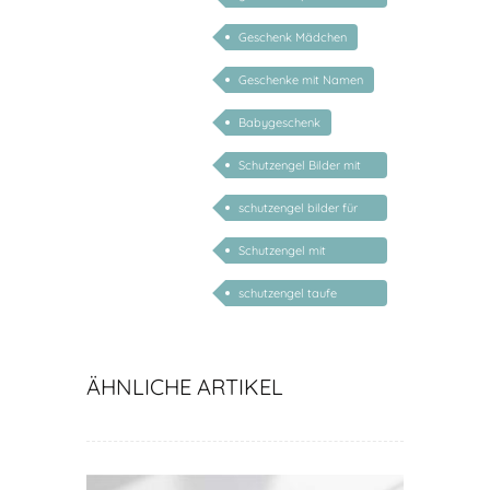
kinder
Geschenk Mädchen
Geschenke mit Namen
Babygeschenk
Schutzengel Bilder mit
Gedichten
schutzengel bilder für
kinder
Schutzengel mit
Geburtsdatum
schutzengel taufe
spruch
ÄHNLICHE ARTIKEL