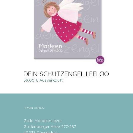
DEIN SCHUTZENGEL LEELOO
59,00 € Ausverkauft
LEVAR DESIGN
Gilda Handke-Levar
Grafenberger Allee 277-287
40237 Düsseldorf