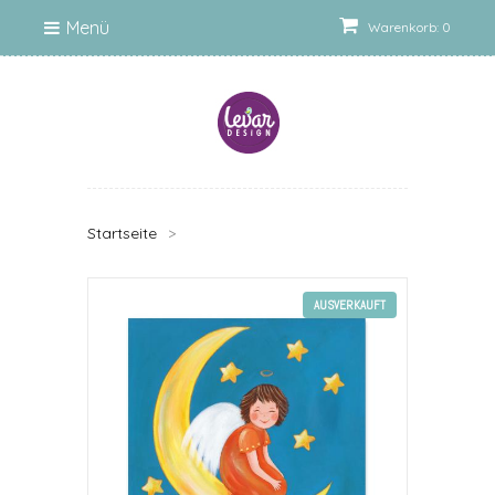
Menü
Warenkorb: 0
Startseite
>
AUSVERKAUFT