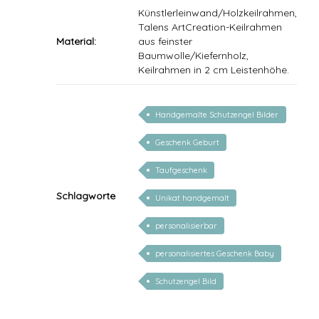
Künstlerleinwand/Holzkeilrahmen,
Talens ArtCreation-Keilrahmen
Material:
aus feinster
Baumwolle/Kiefernholz,
Keilrahmen in 2 cm Leistenhöhe.
Handgemalte Schutzengel Bilder
mit Gedicht
Geschenk Geburt
Taufgeschenk
Schlagworte
Unikat handgemalt
personalisierbar
personalisiertes Geschenk Baby
Schutzengel Bild