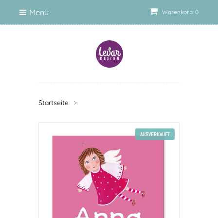
Menü
Warenkorb: 0
Startseite
>
AUSVERKAUFT