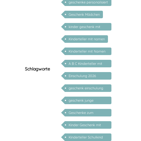
geschenke personalisiert
kinder
Geschenk Mädchen
kinder geschenk mit
namen
Kinderteller mit namen
Kinderteller mit Namen
personalisiert
A B C Kinderteller mit
Schlagworte
Name
Einschulung 2026
Kinderteller
geschenk einschulung
personalisiert
geschenk junge
mädchen
Geschenke zum
Schulanfang
Kinder Geschenk mit
Namen
Kinderteller Schulkind