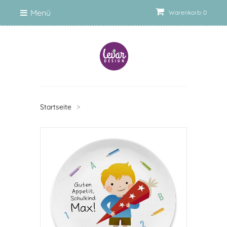
Menü
Warenkorb: 0
Startseite
>