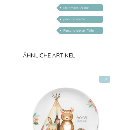
2026
Melaminteller mit
Namen
personalisierter
Buchstaben Teller
Personalisierter Teller
Schulanfang
ÄHNLICHE ARTIKEL
TOP