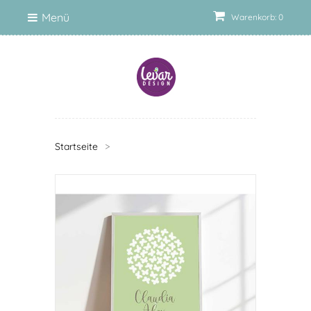
Menü
Warenkorb: 0
Startseite
>