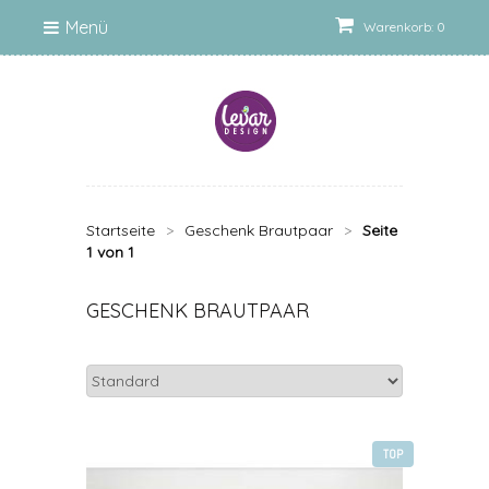
Menü
Warenkorb: 0
Startseite
>
Geschenk Brautpaar
>
Seite
1 von 1
GESCHENK BRAUTPAAR
TOP