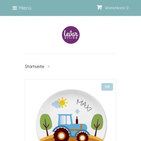
Menü
Warenkorb: 0
Startseite
>
TOP