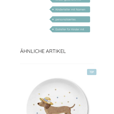
namen
Kinderteller mit Namen
personalisiert
personalisiertes
Geschenk Baby
Essteller für Kinder mit
Name
ÄHNLICHE ARTIKEL
TOP