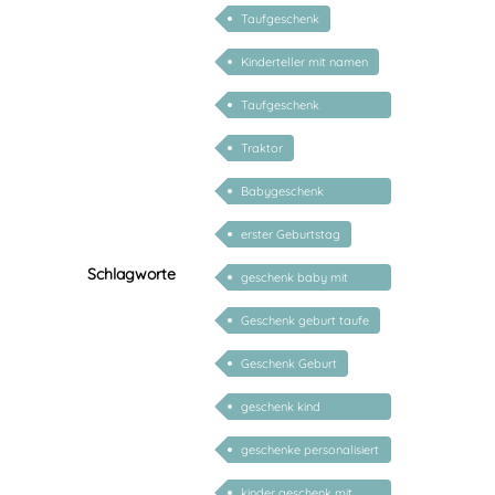
Taufgeschenk
Kinderteller mit namen
Taufgeschenk
personalisiert
Traktor
Babygeschenk
personalisiert
erster Geburtstag
Schlagworte
geschenk baby mit
namen
Geschenk geburt taufe
Geschenk Geburt
geschenk kind
personalisiert
geschenke personalisiert
kinder
kinder geschenk mit