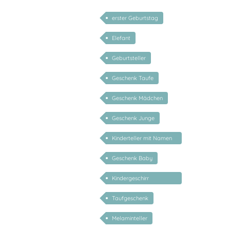
erster Geburtstag
Elefant
Geburtsteller
Geschenk Taufe
Geschenk Mädchen
Geschenk Junge
Kinderteller mit Namen
personalisiert
Geschenk Baby
Kindergeschirr
personalisiert
Taufgeschenk
Melaminteller