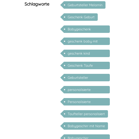
Schlagworte
Geburtsteller Melamin
Geschenk Geburt
Babygeschenk
personalisiert
geschenk baby mit
namen
geschenk kind
personalisiert mädchen
Geschenk Taufe
personalisiert
Geburtsteller
personalisiert
personalisierte
Geschenke für Baby
Personalisierte
Geschenke für Kinder
Taufteller personalisiert
Babygeschirr mit Name
Babygeschirr