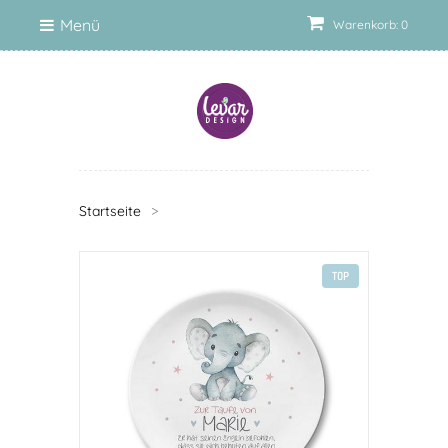
Menü
Warenkorb: 0
Startseite
>
TOP