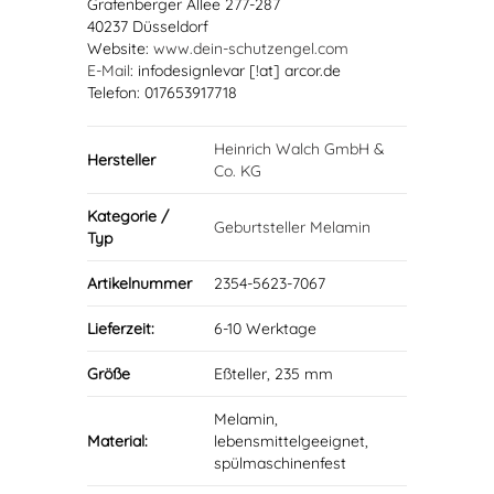
Grafenberger Allee 277-287
40237 Düsseldorf
Website:
www.dein-schutzengel.com
E-Mail
: infodesignlevar [!at] arcor.de
Telefon: 017653917718
Heinrich Walch GmbH &
Hersteller
Co. KG
Kategorie /
Geburtsteller Melamin
Typ
Artikelnummer
2354-5623-7067
Lieferzeit:
6-10 Werktage
Größe
Eßteller, 235 mm
Melamin,
Material:
lebensmittelgeeignet,
spülmaschinenfest