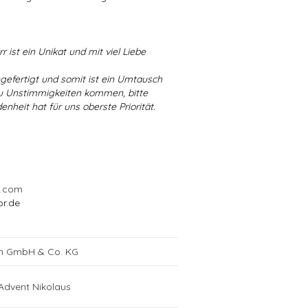
r ist ein Unikat und mit viel Liebe
ngefertigt und somit ist ein Umtausch
 zu Unstimmigkeiten kommen, bitte
enheit hat für uns oberste Priorität.
l.com
or.de
ch GmbH & Co. KG
Advent Nikolaus