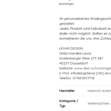
kommen.
Ihr personalisiertes Kindergeschir
gestaltet.
Jedes Produkt wird individuell a
leider nicht möglich. Sollten es
kontaktieren Sie uns. Ihre Zufried
LEVAR DESIGN
Gilda Handke-Levar
Grafenberger Allee 277-287
40237 Düsseldorf
Website:
www.dein-schutzenge
E-Mail
: infodesignlevar [!at] arc
Telefon: 017653917718
Hersteller
Heinrich Wal
Kategorie /
Weihnachten 
Typ