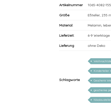
Artikelnummer
1065-4082-155
Größe
Eßteller, 235
Material:
Melamin, lebe
Lieferzeit:
6-9 Werktage
Lieferung
ohne Deko
Weihnachtste
Kinderteller
Schlagworte
Geschenk We
geschenke pe
Nikolaustelle