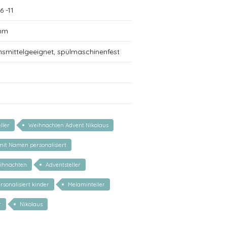
6 -11
 mm
nsmittelgeeignet, spülmaschinenfest
ller
Weihnachten Advent Nikolaus
 mit Namen personalisiert
ihnachten
Adventsteller
rsonalisiert kinder
Melaminteller
r
Nikolaus