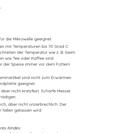
/
ür die Mikrowelle geeignet
isen mit Temperaturen bis 70 Grad C
schreiten der Temperatur wie z. B. beim
en wie Tee oder Kaffee sind
r der Speise immer vor dem Füttern
aminartikel sind nicht zum Erwärmen
rdplatte geeignet.
 aber nicht kratzfest. Scharfe Messer
hädigen.
ch, aber nicht unzerbrechlich. Der
 fallen gelassen wird.
res Kindes: