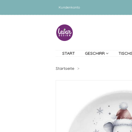
Kundenkonto
START
GESCHIRR
TISCH
Startseite
>