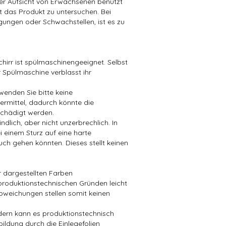
der Aufsicht von Erwachsenen benutzt
t das Produkt zu untersuchen. Bei
ungen oder Schwachstellen, ist es zu
hirr ist spülmaschinengeeignet. Selbst
 Spülmaschine verblasst ihr
wenden Sie bitte keine
mittel, dadurch könnte die
chädigt werden.
dlich, aber nicht unzerbrechlich. In
i einem Sturz auf eine harte
ch gehen könnten. Dieses stellt keinen
er dargestellten Farben
produktionstechnischen Gründen leicht
bweichungen stellen somit keinen
ndern kann es produktionstechnisch
bildung durch die Einlegefolien