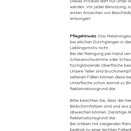
Dieses Produkt darf nur unter 
werden. Vor jeder Benutzung, is
ersten Anzeichen von Beschädig
entsorgen!
Pflegehinweis
: Das Melamingesc
bei etlichen Durchgängen in der
Lieblingsmotiv nicht.
Bei der Reinigung per Hand ver
Scheuerschwämme oder Scheuer
hochglänzende Oberfläche bes
Unsere Teller sind bruchunempfin
seltenen Fällen können diese be
Unterfläche schon einmal zu Bru
Reklamationsgrund dar.
Bitte beachten Sie, dass die hi
Bildschirmfarben sind und aus 
abweichen können. Derartige A
Reklamationsgrund dar.
Bei Artikeln mit steigenden Rä
bedingt zu einer leichten Falten