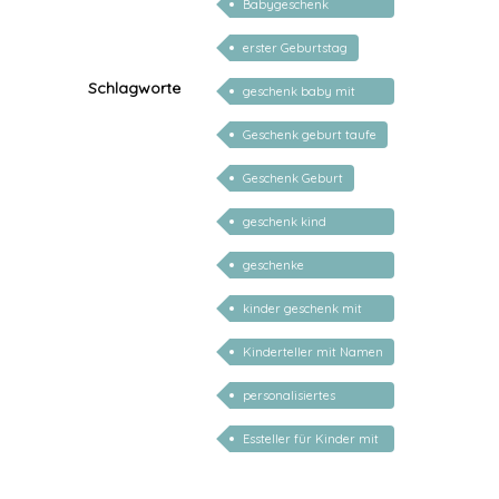
Babygeschenk
personalisiert
erster Geburtstag
Schlagworte
geschenk baby mit
namen
Geschenk geburt taufe
Geschenk Geburt
geschenk kind
personalisiert
geschenke
personalisiert kinder
kinder geschenk mit
namen
Kinderteller mit Namen
personalisiert
personalisiertes
Geschenk Baby
Essteller für Kinder mit
Name