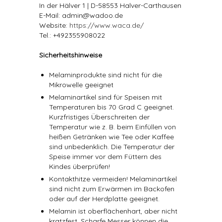
In der Hälver 1 | D-58553 Halver-Carthausen
E-Mail: admin@wadoo.de
Website:
https://www.waca.de/
Tel.: +492355908022
Sicherheitshinweise
Melaminprodukte sind nicht für die
Mikrowelle geeignet
Melaminartikel sind für Speisen mit
Temperaturen bis 70 Grad C geeignet.
Kurzfristiges Überschreiten der
Temperatur wie z. B. beim Einfüllen von
heißen Getränken wie Tee oder Kaffee
sind unbedenklich. Die Temperatur der
Speise immer vor dem Füttern des
Kindes überprüfen!
Kontakthitze vermeiden! Melaminartikel
sind nicht zum Erwärmen im Backofen
oder auf der Herdplatte geeignet.
Melamin ist oberflächenhart, aber nicht
kratzfest. Scharfe Messer können die