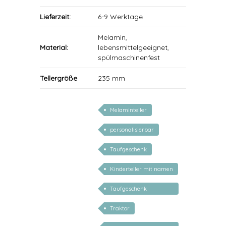
Lieferzeit:
6-9 Werktage
Melamin,
Material:
lebensmittelgeeignet,
spülmaschinenfest
Tellergröße
235 mm
Melaminteller
personalisierbar
Taufgeschenk
Kinderteller mit namen
Taufgeschenk
personalisiert
Traktor