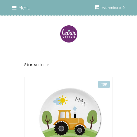
Menü
Warenkorb: 0
Startseite
>
TOP