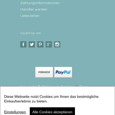
Zahlungsinformationen
Händler werden
Lieferzeiten
FOLGEN SIE UNS
Copyright © 2026 Levar Design |
Shop
erstellt mit VersaCommerce.
Diese Webseite nutzt Cookies um Ihnen das bestmögliche
Kinderteller Traktor Bauernhof Melaminteller BPA frei
Einkaufserlebnis zu bieten.
und hergestellt in Deutschland (teller flach groß) |
Artikelnummer: 2355234 -3 Kopie Kopie
Einstellungen
Alle Cookies akzeptieren