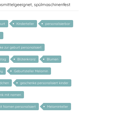
nsmittelgeeignet, spülmaschinenfest
urt
Kinderteller
personalisierbar
k
 zur geburt personalisiert
stag
Blütenkranz
Blumen
by
Geburtsteller Melamin
dchen
geschenke personalisiert kinder
enk mit namen
mit Namen personalisiert
Melaminteller