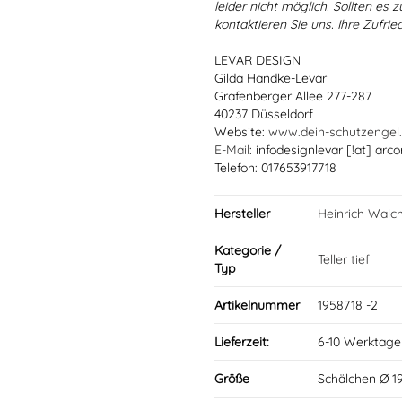
leider nicht möglich. Sollten es
kontaktieren Sie uns. Ihre Zufried
LEVAR DESIGN
Gilda Handke-Levar
Grafenberger Allee 277-287
40237 Düsseldorf
Website:
www.dein-schutzengel
E-Mail
: infodesignlevar [!at] arco
Telefon: 017653917718
Hersteller
Heinrich Walc
Kategorie /
Teller tief
Typ
Artikelnummer
1958718 -2
Lieferzeit:
6-10 Werktage
Größe
Schälchen Ø 1