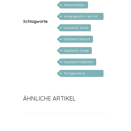
personalisiert
Melaminteller
kindergeschirr set mit
Schlagworte
gravur
Geschenk Taufe
Geschenk Geburt
Geschenk Junge
Geschenk Mädchen
Taufgeschenk
personalisiert
ÄHNLICHE ARTIKEL