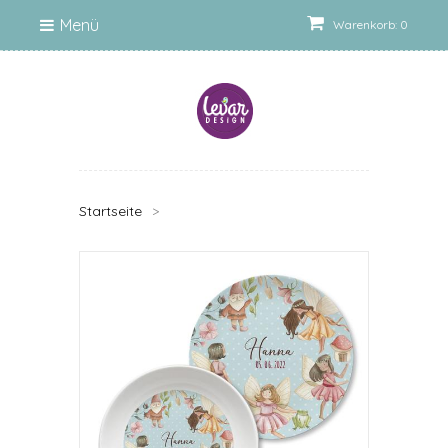
Menü
Warenkorb: 0
Startseite
>