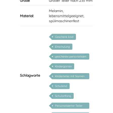
Größe
Großer Teller flach 235 mm
Melamin,
Material:
lebensmittelgeeignet,
spülmaschinenfest
Geschenk kind
Einschulung
geschenke personalisiert
kinder
Kindergarten
Schlagworte
Kinderteller mit Namen
personalisiert
Schulkind
Schulanfang
Personalisierter Teller
Schulanfang