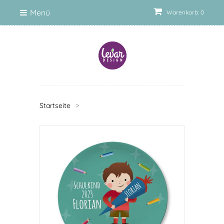
Menü
Warenkorb: 0
Startseite
>