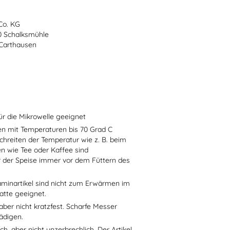
Co. KG
70 Schalksmühle
-Carthausen
ür die Mikrowelle geeignet
sen mit Temperaturen bis 70 Grad C
chreiten der Temperatur wie z. B. beim
en wie Tee oder Kaffee sind
r der Speise immer vor dem Füttern des
aminartikel sind nicht zum Erwärmen im
atte geeignet.
aber nicht kratzfest. Scharfe Messer
ädigen.
h, aber nicht unzerbrechlich. Der Artikel