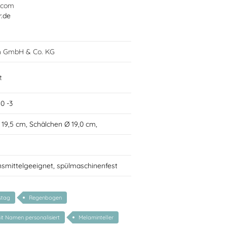
.com
r.de
h GmbH & Co. KG
t
0 -3
Ø 19,5 cm, Schälchen Ø 19,0 cm,
nsmittelgeeignet, spülmaschinenfest
stag
Regenbogen
mit Namen personalisiert
Melaminteller