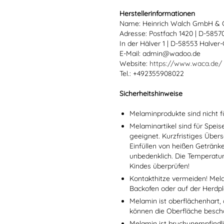
Herstellerinformationen
Name: Heinrich Walch GmbH & 
Adresse: Postfach 1420 | D-585
In der Hälver 1 | D-58553 Halver
E-Mail: admin@wadoo.de
Website:
https://www.waca.de/
Tel.: +492355908022
Sicherheitshinweise
Melaminprodukte sind nicht f
Melaminartikel sind für Spei
geeignet. Kurzfristiges Übers
Einfüllen von heißen Getränk
unbedenklich. Die Temperatu
Kindes überprüfen!
Kontakthitze vermeiden! Mel
Backofen oder auf der Herdpl
Melamin ist oberflächenhart, 
können die Oberfläche besch
Melamin ist bruchunempfindlic