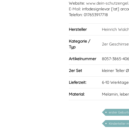
Website:
www.dein-schutzengel
E-Mail
: infodesignlevar [!at] arco
Telefon: 017653917718
Hersteller
Heinrich Walc
Kategorie /
2er Geschirrse
Typ
Artikelnummer
8057-3865-406
2er Set
kleiner Teller 
Lieferzeit:
6-10 Werktage
Material:
Melamin, lebe
erster Geburt
Kinderteller 