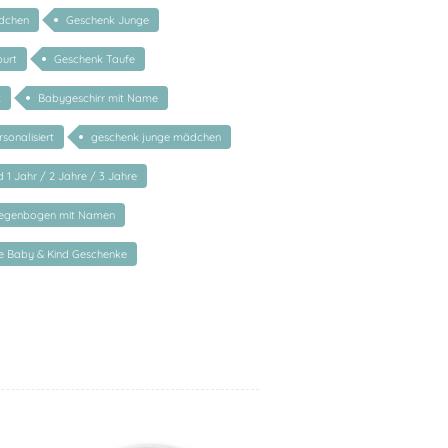
dchen
Geschenk Junge
urt
Geschenk Taufe
k
Babygeschirr mit Name
sonalisiert
geschenk junge mädchen
 1 Jahr / 2 Jahre / 3 Jahre
 Regenbogen mit Namen
te Baby & Kind Geschenke